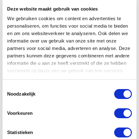
Er zijn veel financiële zaken waarmee je rekening
Deze website maakt gebruik van cookies
moet houden bij het stoppen van je bedrijf, zoals
We gebruiken cookies om content en advertenties te
belastingen, openstaande rekeningen, facturering
personaliseren, om functies voor social media te bieden
en incasso. Zorg ervoor dat je alles op orde hebt
en om ons websiteverkeer te analyseren. Ook delen we
voordat je het bedrijf sluit. Het kan nuttig zijn om
informatie over uw gebruik van onze site met onze
partners voor social media, adverteren en analyse. Deze
een financieel adviseur of accountant in te
partners kunnen deze gegevens combineren met andere
schakelen om je te helpen deze zaken af te
informatie die u aan ze heeft verstrekt of die ze hebben
handelen en ervoor te zorgen dat je de juiste
verzameld op basis van uw gebruik van hun services.
beslissingen neemt en geen belangrijke zaken
Toestemmingsselectie
over het hoofd ziet.
Noodzakelijk
Medewerkers
Voorkeuren
Bij het stopzetten van je bedrijf is het belangrijk
om de juiste stappen te nemen om je
Statistieken
werknemers te behandelen. Overweeg om tijdig