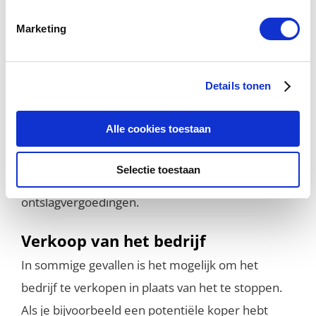
te communiceren dat het bedrijf stopt en wat de
Marketing
gevolgen zijn voor de werknemers. Het is
belangrijk om een goede reden te geven en te
Details tonen
zorgen voor een goede afhandeling van de
gevolgen voor de werknemers. Zorg ervoor dat je
Alle cookies toestaan
voldoet aan alle wettelijke eisen met betrekking
tot het beëindigen van contracten, het uitbetalen
Selectie toestaan
van salaris, vakantiegeld en eventuele
ontslagvergoedingen.
Verkoop van het bedrijf
In sommige gevallen is het mogelijk om het
bedrijf te verkopen in plaats van het te stoppen.
Als je bijvoorbeeld een potentiële koper hebt