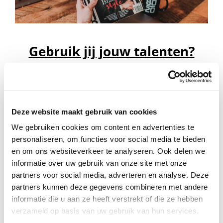
Gebruik jij jouw talenten?
Bij deze eerste sleutelfactor voor succes en geluk
gaat het om jouw talenten. Volgens de definitie
van Van Dale is talent: een gave (al dan niet door
Deze website maakt gebruik van cookies
God geschonken), met betrekking tot het gebruik
We gebruiken cookies om content en advertenties te
personaliseren, om functies voor social media te bieden
dat men ervan maakt. In deze definitie zitten al
en om ons websiteverkeer te analyseren. Ook delen we
meteen twee belangrijke aspecten voor het
informatie over uw gebruik van onze site met onze
bereiken van succes en geluk. Het [...]
partners voor social media, adverteren en analyse. Deze
partners kunnen deze gegevens combineren met andere
informatie die u aan ze heeft verstrekt of die ze hebben
Lees meer
verzameld op basis van uw gebruik van hun services.